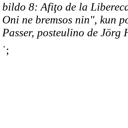
bildo 8: Afiţo de la Libere
Oni ne bremsos nin",
kun po
Passer, posteulino de Jörg 
˙;