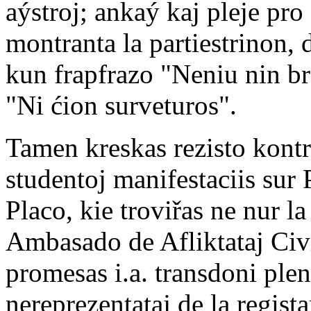
aýstroj; ankaý kaj pleje pro 
montranta la partiestrinon, 
kun frapfrazo "Neniu nin b
"Ni ćion surveturos".
Tamen kreskas rezisto kontr
studentoj manifestaciis sur 
Placo, kie troviřas ne nur la
Ambasado de Afliktataj Civi
promesas i.a. transdoni plend
nereprezentataj de la regist