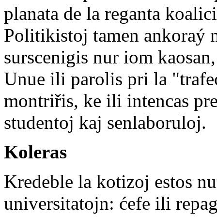
planata de la reganta koalic
Politikistoj tamen ankoraý n
surscenigis nur iom kaosan,
Unue ili parolis pri la "traf
montriřis, ke ili intencas p
studentoj kaj senlaboruloj.
Koleras
Kredeble la kotizoj estos nu
universitatojn: ćefe ili repa