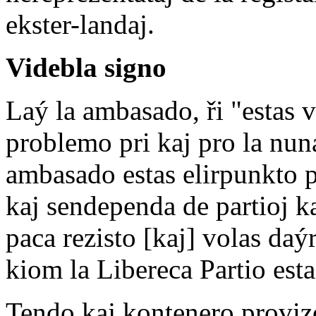
ekster-landaj.
Videbla signo
Laý la ambasado, ři "estas v
problemo pri kaj pro la nuna
ambasado estas elirpunkto po
kaj sendependa de partioj ka
paca rezisto [kaj] volas daý
kiom la Libereca Partio est
Tendo kaj kontenero provizo